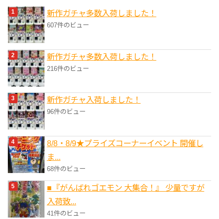
リ
新作ガチャ多数入荷しました！
ー
607件のビュー
新作ガチャ多数入荷しました！
216件のビュー
新作ガチャ入荷しました！
96件のビュー
8/8・8/9★プライズコーナーイベント 開催し
ま...
68件のビュー
■『がんばれゴエモン 大集合！』 少量ですが
入荷致...
41件のビュー