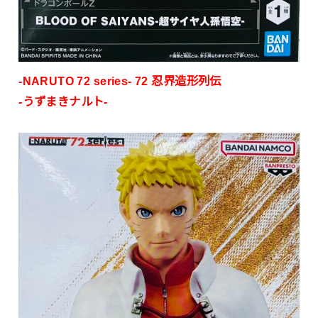
-NARUTO 72 series- 72 忍界造形列伝
-うずまきナルト-