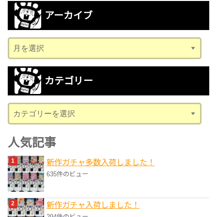
アーカイブ
ア
ー
カ
カテゴリー
イ
ブ
カ
テ
ゴ
人気記事
リ
新作ガチャ多数入荷しました！
ー
635件のビュー
新作ガチャ入荷しました！
294件のビュー