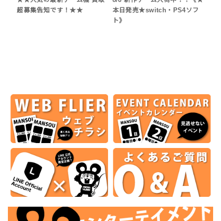
★★人気の最新ゲーム機 買取
8/6 新作ゲーム入荷中！！《★
超募集告知です！★★
本日発売★switch・PS4ソフ
ト》