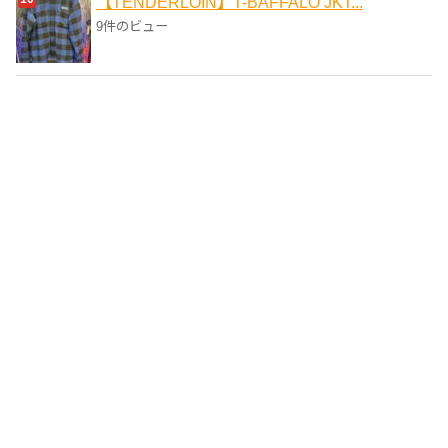
【TENDERLOIN】T-BAFFALO JKT...
9件のビュー