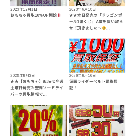
2023年12月1日
2023年6月10日
おもちゃ買取10%UP開始
★★本日発売の「ドラゴンボ
ール1番くじ」A賞を買い取ら
せて頂きました〜
…
2020年9月3日
2026年6月16日
★★【おもちゃ】9/3■≪今週
仮面ライダーベルト買取保
土曜日発売≫聖剣ソードライ
証！
バーの買取情報で…