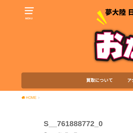
MENU
買取について
ア
HOME
S__761888772_0