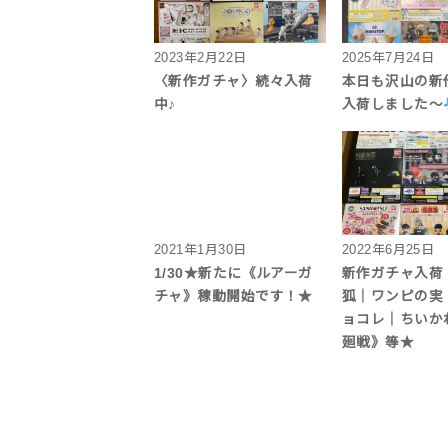
2023年2月22日
2025年7月24日
〈新作ガチャ〉続々入荷
本日も沢山の新
中♪
入荷しました〜
2021年1月30日
2022年6月25日
1/30★新たに《ルアーガ
新作ガチャ入荷
チャ》稼動開始です！★
狐｜ワンピの実
ョコレ｜ちいか
廻戦》等★