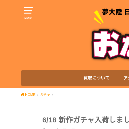
MENU
買取について
ア
HOME
ガチャ
6/18 新作ガチャ入荷しま