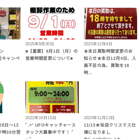
2025年8月30日
2025年12月4日
モン
■【重要】9月1日（月）の
★本日買取時間変更のお
近キャンペ
営業時間変更について■
知らせ★本日12月4日、人
員不足の為、買取を18
時…
2022年10月15日
2020年11月13日
28日～12
ﾟ.+° UFOキャッチャース
11/13★当店クリスマス仕
7時30分受
タッフ大募集中です！ ﾟ
様になりまし