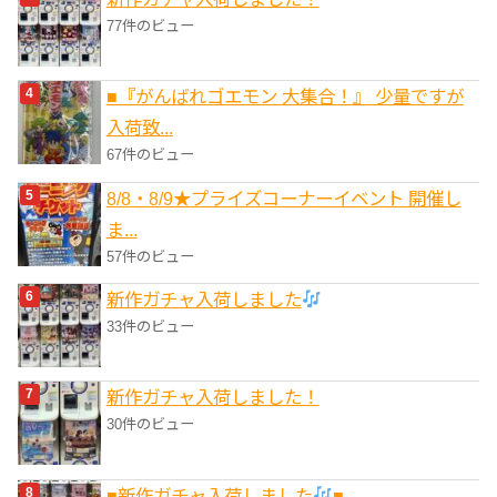
77件のビュー
■『がんばれゴエモン 大集合！』 少量ですが
入荷致...
67件のビュー
8/8・8/9★プライズコーナーイベント 開催し
ま...
57件のビュー
新作ガチャ入荷しました
33件のビュー
新作ガチャ入荷しました！
30件のビュー
■新作ガチャ入荷しました
■