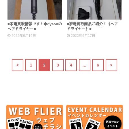
■家電買取情報です！◆dysonの
■家電買取商品ご紹介！《ヘア
ヘアドライヤー■
ドライヤー》■
2022年6月19日
2022年6月17日
<
1
2
3
4
…
6
>