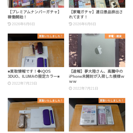
【プレミアムナンバーガチャ】
【家電ガチャ】連日景品排出さ
稼働開始！
れてます！
2026年6月6日
2026年6月6日
買取いたしました！
家電・雑貨
■買取情報です！◆iQOS
【速報】夢大陸さん、高騰中の
3DUO、ILUMAの限定カラー■
iPhone未開封が入荷した模様ｗ
ｗｗ
2022年7月23日
2022年7月21日
買取いたしました！
買取いたしました！