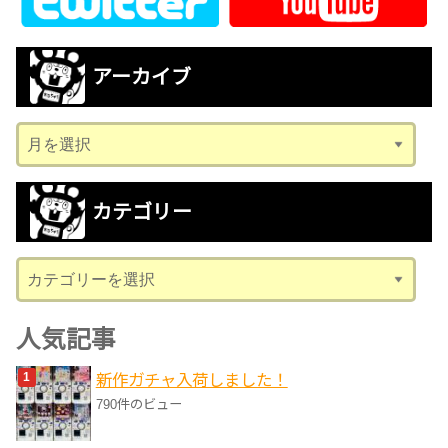
アーカイブ
ア
ー
カ
カテゴリー
イ
ブ
カ
テ
ゴ
人気記事
リ
新作ガチャ入荷しました！
ー
790件のビュー