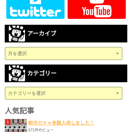
アーカイブ
ア
ー
カ
カテゴリー
イ
ブ
カ
テ
ゴ
人気記事
リ
新作ガチャ多数入荷しました！
ー
671件のビュー