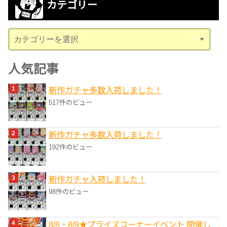
カテゴリー
イ
ブ
カ
テ
ゴ
人気記事
リ
新作ガチャ多数入荷しました！
ー
517件のビュー
新作ガチャ多数入荷しました！
192件のビュー
新作ガチャ入荷しました！
98件のビュー
8/8・8/9★プライズコーナーイベント 開催し